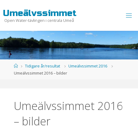
Hoppa
U
m
e
ä
l
v
s
s
i
m
m
e
t
till
innehåll
Open Water-tävlingen i centrala Umeå
Hem
Tidigare år/resultat
Umeälvssimmet 2016
Umeälvssimmet 2016 – bilder
Umeälvssimmet 2016
– bilder