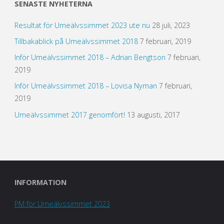
SENASTE NYHETERNA
Resultat för Umeälvssimmet 2023 ute nu
28 juli, 2023
Tillbakablick på Umeälvssimmet 2018
7 februari, 2019
Inför Umeälvssimmet 2018 – Adrian Bengtson
7 februari,
2019
Inför Umeälvssimmet 2018 – Lovisa Nyman
7 februari,
2019
Umeälvssimmet 2017 genomfört!
13 augusti, 2017
INFORMATION
PM för Umeälvssimmet 2023