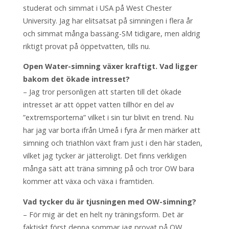
studerat och simmat i USA på West Chester
University. Jag har elitsatsat på simningen i flera år
och simmat många bassäng-SM tidigare, men aldrig
riktigt provat på öppetvatten, tills nu.
Open Water-simning växer kraftigt. Vad ligger
bakom det ökade intresset?
– Jag tror personligen att starten till det ökade
intresset är att öppet vatten tillhör en del av
”extremsporterna” vilket i sin tur blivit en trend. Nu
har jag var borta ifrån Umeå i fyra år men märker att
simning och triathlon växt fram just i den här staden,
vilket jag tycker är jätteroligt. Det finns verkligen
många sätt att träna simning på och tror OW bara
kommer att växa och växa i framtiden.
Vad tycker du är tjusningen med OW-simning?
– För mig är det en helt ny träningsform. Det är
faktiskt först denna sommar jag provat på OW.