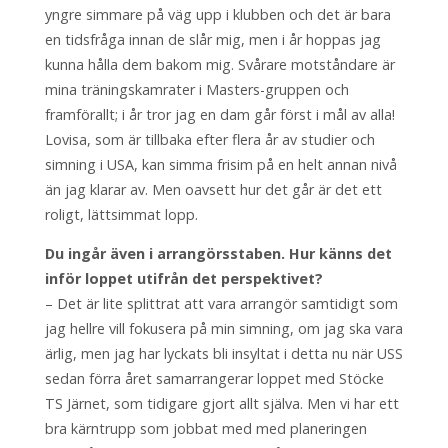
yngre simmare på väg upp i klubben och det är bara
en tidsfråga innan de slår mig, men i år hoppas jag
kunna hålla dem bakom mig. Svårare motståndare är
mina träningskamrater i Masters-gruppen och
framförallt; i år tror jag en dam går först i mål av alla!
Lovisa, som är tillbaka efter flera år av studier och
simning i USA, kan simma frisim på en helt annan nivå
än jag klarar av. Men oavsett hur det går är det ett
roligt, lättsimmat lopp.
Du ingår även i arrangörsstaben. Hur känns det
inför loppet utifrån det perspektivet?
– Det är lite splittrat att vara arrangör samtidigt som
jag hellre vill fokusera på min simning, om jag ska vara
ärlig, men jag har lyckats bli insyltat i detta nu när USS
sedan förra året samarrangerar loppet med Stöcke
TS Järnet, som tidigare gjort allt själva. Men vi har ett
bra kärntrupp som jobbat med med planeringen