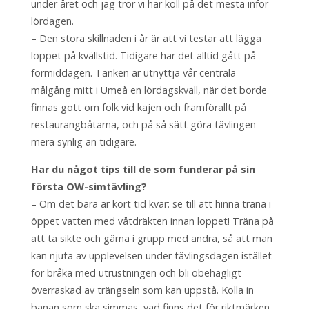
under året och jag tror vi har koll på det mesta inför
lördagen.
– Den stora skillnaden i år är att vi testar att lägga
loppet på kvällstid. Tidigare har det alltid gått på
förmiddagen. Tanken är utnyttja vår centrala
målgång mitt i Umeå en lördagskväll, när det borde
finnas gott om folk vid kajen och framförallt på
restaurangbåtarna, och på så sätt göra tävlingen
mera synlig än tidigare.
Har du något tips till de som funderar på sin
första OW-simtävling?
– Om det bara är kort tid kvar: se till att hinna träna i
öppet vatten med våtdräkten innan loppet! Träna på
att ta sikte och gärna i grupp med andra, så att man
kan njuta av upplevelsen under tävlingsdagen istället
för bråka med utrustningen och bli obehagligt
överraskad av trängseln som kan uppstå. Kolla in
banan som ska simmas, vad finns det för riktmärken,