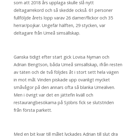
som att 2018 års upplaga skulle slå nytt
deltagarrekord och så skedde också. 61 personer
fullföljde årets lopp varav 26 damer/flickor och 35
herrar/pojkar. Ungefär hälften, 29 stycken, var
deltagare från Umeå simsällskap.
Ganska tidigt efter start gick Lovisa Nyman och
Adrian Bengtson, båda Umeå simsällskap, ifrån resten
av täten och de två följdes åt i stort sett hela vägen
in mot mål. Vinden piskade upp ovanligt mycket
småvågor på den annars ofta så blanka Umeälven.
Men i övrigt var det en jättefin kväll och
restaurangbesökarna på Sjöbris fick se slutstriden
från första parkett.
Med en bit kvar till målet lyckades Adrian till slut dra