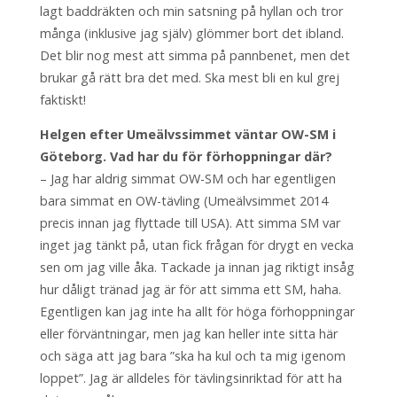
lagt baddräkten och min satsning på hyllan och tror
många (inklusive jag själv) glömmer bort det ibland.
Det blir nog mest att simma på pannbenet, men det
brukar gå rätt bra det med. Ska mest bli en kul grej
faktiskt!
Helgen efter Umeälvssimmet väntar OW-SM i
Göteborg. Vad har du för förhoppningar där?
– Jag har aldrig simmat OW-SM och har egentligen
bara simmat en OW-tävling (Umeälvsimmet 2014
precis innan jag flyttade till USA). Att simma SM var
inget jag tänkt på, utan fick frågan för drygt en vecka
sen om jag ville åka. Tackade ja innan jag riktigt insåg
hur dåligt tränad jag är för att simma ett SM, haha.
Egentligen kan jag inte ha allt för höga förhoppningar
eller förväntningar, men jag kan heller inte sitta här
och säga att jag bara ”ska ha kul och ta mig igenom
loppet”. Jag är alldeles för tävlingsinriktad för att ha