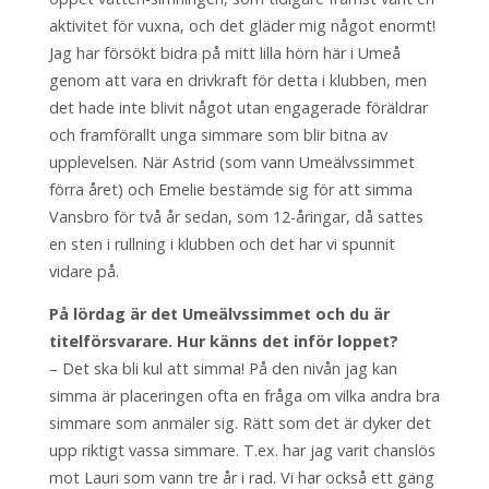
aktivitet för vuxna, och det gläder mig något enormt!
Jag har försökt bidra på mitt lilla hörn här i Umeå
genom att vara en drivkraft för detta i klubben, men
det hade inte blivit något utan engagerade föräldrar
och framförallt unga simmare som blir bitna av
upplevelsen. När Astrid (som vann Umeälvssimmet
förra året) och Emelie bestämde sig för att simma
Vansbro för två år sedan, som 12-åringar, då sattes
en sten i rullning i klubben och det har vi spunnit
vidare på.
På lördag är det Umeälvssimmet och du är
titelförsvarare. Hur känns det inför loppet?
– Det ska bli kul att simma! På den nivån jag kan
simma är placeringen ofta en fråga om vilka andra bra
simmare som anmäler sig. Rätt som det är dyker det
upp riktigt vassa simmare. T.ex. har jag varit chanslös
mot Lauri som vann tre år i rad. Vi har också ett gäng