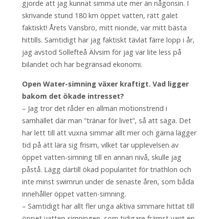
gjorde att jag kunnat simma ute mer än någonsin. I
skrivande stund 180 km öppet vatten, rätt galet
faktiskt! Årets Vansbro, mitt nionde, var mitt bästa
hittills. Samtidigt har jag faktiskt tävlat färre lopp i år,
jag avstod Sollefteå Älvsim för jag var lite less på
bilandet och har begränsad ekonomi.
Open Water-simning växer kraftigt. Vad ligger
bakom det ökade intresset?
– Jag tror det råder en allmän motionstrend i
samhället där man ”tränar för livet”, så att säga. Det
har lett till att vuxna simmar allt mer och gärna lägger
tid på att lära sig frisim, vilket tar upplevelsen av
öppet vatten-simning till en annan nivå, skulle jag
påstå. Lägg därtill ökad popularitet för triathlon och
inte minst swimrun under de senaste åren, som båda
innehåller öppet vatten-simning.
– Samtidigt har allt fler unga aktiva simmare hittat till
öppet vatten-simningen, som tidigare främst varit en