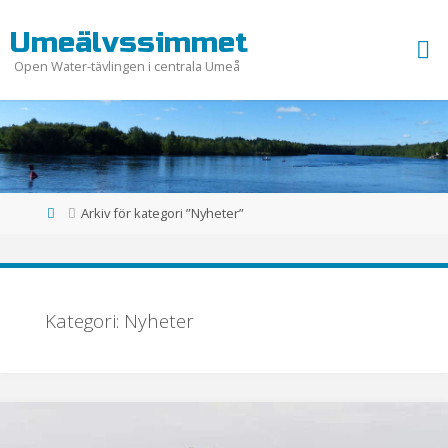
Hoppa
U
m
e
ä
l
v
s
s
i
m
m
e
t
till
innehåll
Open Water-tävlingen i centrala Umeå
Hem
Arkiv för kategori ”Nyheter”
Kategori:
Nyheter