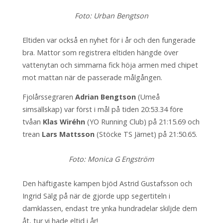
Foto: Urban Bengtson
Eltiden var också en nyhet för i år och den fungerade
bra. Mattor som registrera eltiden hängde över
vattenytan och simmarna fick höja armen med chipet
mot mattan när de passerade målgången.
Fjolårssegraren
Adrian Bengtson
(Umeå
simsällskap) var först i mål på tiden 20:53.34 före
tvåan
Klas Wiréhn
(YO Running Club) på 21:15.69 och
trean
Lars Mattsson
(Stöcke TS Järnet) på 21:50.65.
Foto: Monica G Engström
Den häftigaste kampen bjöd Astrid Gustafsson och
Ingrid Sälg på när de gjorde upp segertiteln i
damklassen, endast tre ynka hundradelar skiljde dem
åt, tur vi hade eltid i år!