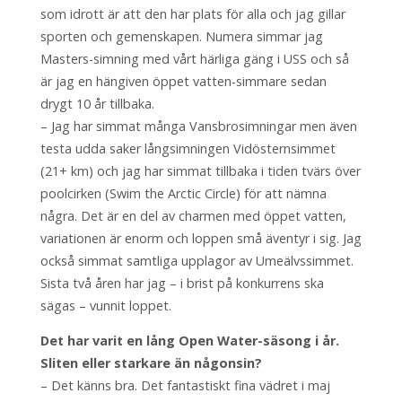
som idrott är att den har plats för alla och jag gillar
sporten och gemenskapen. Numera simmar jag
Masters-simning med vårt härliga gäng i USS och så
är jag en hängiven öppet vatten-simmare sedan
drygt 10 år tillbaka.
– Jag har simmat många Vansbrosimningar men även
testa udda saker långsimningen Vidösternsimmet
(21+ km) och jag har simmat tillbaka i tiden tvärs över
poolcirken (Swim the Arctic Circle) för att nämna
några. Det är en del av charmen med öppet vatten,
variationen är enorm och loppen små äventyr i sig. Jag
också simmat samtliga upplagor av Umeälvssimmet.
Sista två åren har jag – i brist på konkurrens ska
sägas – vunnit loppet.
Det har varit en lång Open Water-säsong i år.
Sliten eller starkare än någonsin?
– Det känns bra. Det fantastiskt fina vädret i maj