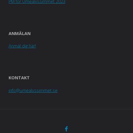
PM för Umeälvssimmet 2023
ANMÄLAN
Anmäl dig här!
KONTAKT
info@umealvssimmet.se