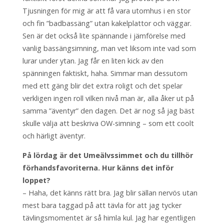
Tjusningen för mig är att få vara utomhus i en stor
och fin ”badbassäng” utan kakelplattor och väggar.
Sen är det också lite spännande i jämförelse med
vanlig bassängsimning, man vet liksom inte vad som
lurar under ytan. Jag får en liten kick av den
spänningen faktiskt, haha. Simmar man dessutom
med ett gäng blir det extra roligt och det spelar
verkligen ingen roll vilken nivå man är, alla åker ut på
samma ”äventyr” den dagen. Det är nog så jag bäst
skulle välja att beskriva OW-simning – som ett coolt
och härligt äventyr.
På lördag är det Umeälvssimmet och du tillhör
förhandsfavoriterna. Hur känns det inför
loppet?
– Haha, det känns rätt bra. Jag blir sällan nervös utan
mest bara taggad på att tävla för att jag tycker
tävlingsmomentet är så himla kul. Jag har egentligen