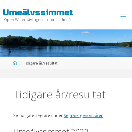
Hoppa
U
m
e
ä
l
v
s
s
i
m
m
e
t
till
innehåll
Open Water-tävlingen i centrala Umeå
Hem
Tidigare år/resultat
Tidigare år/resultat
Se tidigare segrare under
Segrare genom åren
.
Umeälvssimmet 2022