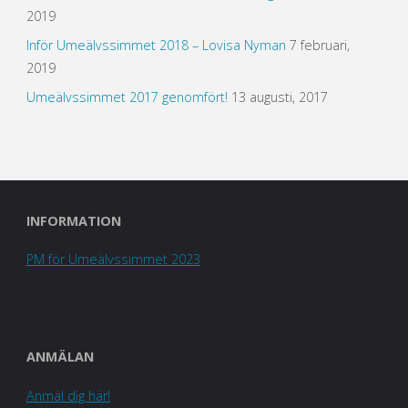
2019
Inför Umeälvssimmet 2018 – Lovisa Nyman
7 februari,
2019
Umeälvssimmet 2017 genomfört!
13 augusti, 2017
INFORMATION
PM för Umeälvssimmet 2023
ANMÄLAN
Anmäl dig här!