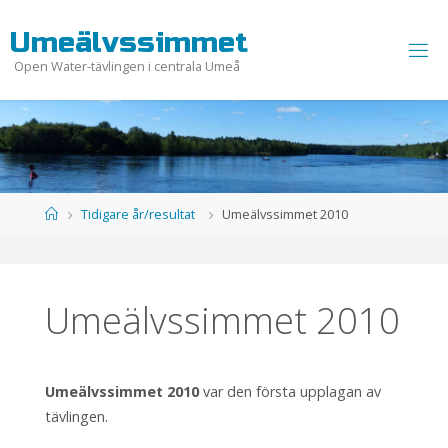
Hoppa
U
m
e
ä
l
v
s
s
i
m
m
e
t
till
innehåll
Open Water-tävlingen i centrala Umeå
Hem
Tidigare år/resultat
Umeälvssimmet 2010
Umeälvssimmet 2010
Umeälvssimmet 2010
var den första upplagan av
tävlingen.