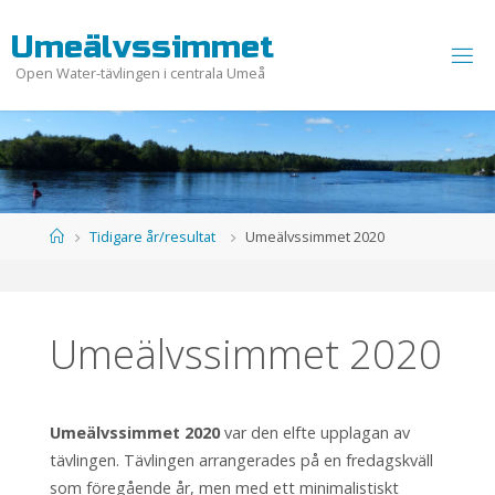
Hoppa
U
m
e
ä
l
v
s
s
i
m
m
e
t
till
innehåll
Open Water-tävlingen i centrala Umeå
Hem
Tidigare år/resultat
Umeälvssimmet 2020
Umeälvssimmet 2020
Umeälvssimmet 2020
var den elfte upplagan av
tävlingen. Tävlingen arrangerades på en fredagskväll
som föregående år, men med ett minimalistiskt